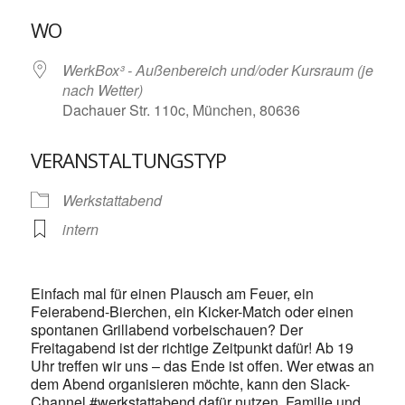
ICS herunterladen
Google Kalende
WO
WerkBox³ - Außenbereich und/oder Kursraum (je
nach Wetter)
Dachauer Str. 110c, München, 80636
VERANSTALTUNGSTYP
Werkstattabend
intern
Einfach mal für einen Plausch am Feuer, ein
Feierabend-Bierchen, ein Kicker-Match oder einen
spontanen Grillabend vorbeischauen? Der
Freitagabend ist der richtige Zeitpunkt dafür! Ab 19
Uhr treffen wir uns – das Ende ist offen. Wer etwas an
dem Abend organisieren möchte, kann den Slack-
Channel #werkstattabend dafür nutzen. Familie und