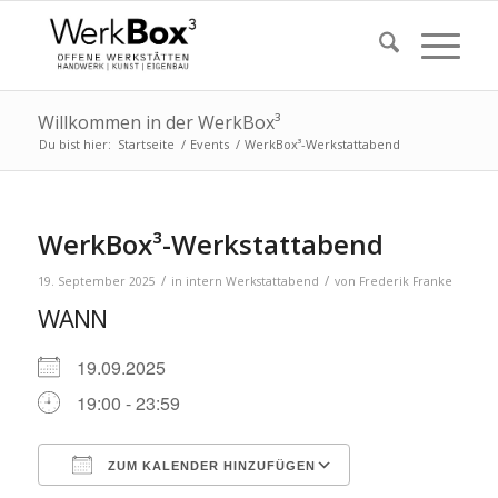
Willkommen in der WerkBox³
Du bist hier:
Startseite
/
Events
/
WerkBox³-Werkstattabend
WerkBox³-Werkstattabend
/
/
19. September 2025
in
intern
Werkstattabend
von
Frederik Franke
WANN
19.09.2025
19:00 - 23:59
ZUM KALENDER HINZUFÜGEN