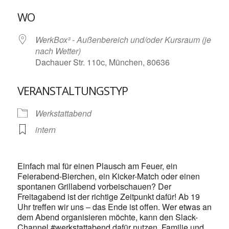
ICS herunterladen
Google Kalende
WO
WerkBox³ - Außenbereich und/oder Kursraum (je
nach Wetter)
Dachauer Str. 110c, München, 80636
VERANSTALTUNGSTYP
Werkstattabend
intern
Einfach mal für einen Plausch am Feuer, ein
Feierabend-Bierchen, ein Kicker-Match oder einen
spontanen Grillabend vorbeischauen? Der
Freitagabend ist der richtige Zeitpunkt dafür! Ab 19
Uhr treffen wir uns – das Ende ist offen. Wer etwas an
dem Abend organisieren möchte, kann den Slack-
Channel #werkstattabend dafür nutzen. Familie und