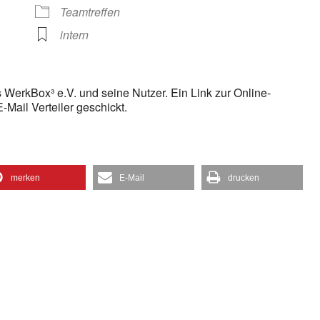
gle Kalender
iCalendar
Teamtreffen
intern
es WerkBox³ e.V. und seine Nutzer. Ein Link zur Online-
Mail Verteiler geschickt.
merken
E-Mail
drucken