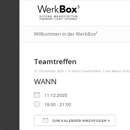
Willkommen in der WerkBox³
Teamtreffen
/
/
11. Dezember 2025
in
intern
Teamtreffen
von
Martin Frie
WANN
11.12.2025
19:00 - 21:00
ZUM KALENDER HINZUFÜGEN