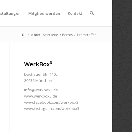
nstaltungen
Mitglied werden
Kontakt
Du bist hier:
Startseite
/
Events
/
Teamtreffen
WerkBox³
Dachauer Str. 110c
80636 München
info@werkbox3.de
www.werkbox3.de
www.facebook.com/werkbox3
www.instagram.com/werkbox3