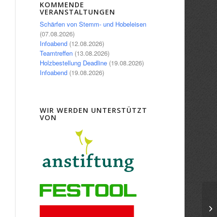
Office 365
Outlook Live
KOMMENDE
VERANSTALTUNGEN
Schärfen von Stemm- und Hobeleisen
(07.08.2026)
Infoabend
(12.08.2026)
Teamtreffen
(13.08.2026)
Holzbestellung Deadline
(19.08.2026)
Infoabend
(19.08.2026)
WIR WERDEN UNTERSTÜTZT
VON
Re