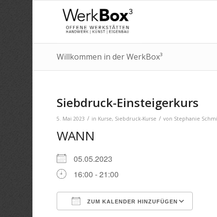
Willkommen in der WerkBox³
Siebdruck-Einsteigerkurs
/
/
5. Mai 2023
in
Kurse
,
Siebdruck-Kurse
von
Stephanie Schmi
WANN
05.05.2023
16:00 - 21:00
ZUM KALENDER HINZUFÜGEN