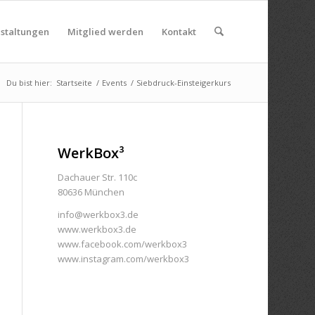
nstaltungen
Mitglied werden
Kontakt
Du bist hier:
Startseite
/
Events
/
Siebdruck-Einsteigerkurs
WerkBox³
Dachauer Str. 110c
80636 München
info@werkbox3.de
www.werkbox3.de
www.facebook.com/werkbox3
www.instagram.com/werkbox3