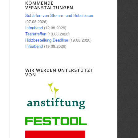
Office 365
Outlook Live
KOMMENDE
VERANSTALTUNGEN
Schärfen von Stemm- und Hobeleisen
(07.08.2026)
Infoabend
(12.08.2026)
Teamtreffen
(13.08.2026)
Holzbestellung Deadline
(19.08.2026)
Infoabend
(19.08.2026)
WIR WERDEN UNTERSTÜTZT
VON