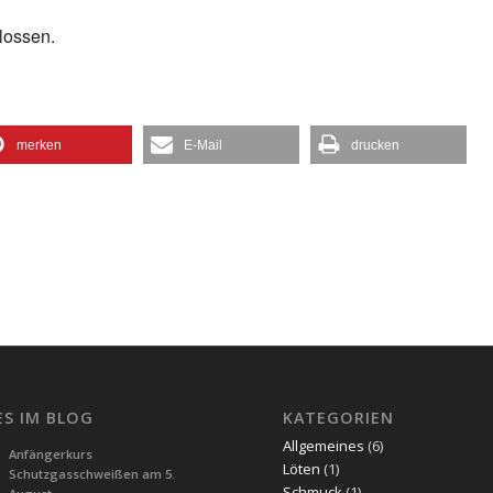
lossen.
merken
E-Mail
drucken
ES IM BLOG
KATEGORIEN
Allgemeines
(6)
Anfängerkurs
Löten
(1)
Schutzgasschweißen am 5.
Schmuck
(1)