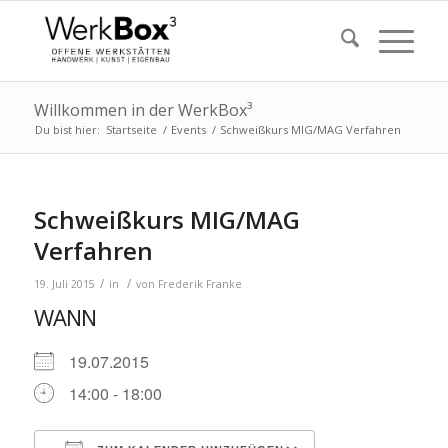
Willkommen in der WerkBox³
Du bist hier:
Startseite
/
Events
/
Schweißkurs MIG/MAG Verfahren
Schweißkurs MIG/MAG
Verfahren
/
/
19. Juli 2015
in
von
Frederik Franke
WANN
19.07.2015
14:00 - 18:00