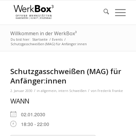
Willkommen in der WerkBox³
Du bist hier:
Startseite
/
Events
/
Schutzgasschweißen (MAG) für Anfänger:innen
Schutzgasschweißen (MAG) für
Anfänger:innen
/
/
2. Januar 2030
in
allgemein
,
intern
Schweißen
von
Frederik Franke
WANN
02.01.2030
18:30 - 22:00