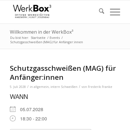
Willkommen in der WerkBox³
Du bist hier:
Startseite
/
Events
/
Schutzgasschweißen (MAG) für Anfänger:innen
Schutzgasschweißen (MAG) für
Anfänger:innen
/
/
5. Juli 2028
in
allgemein
,
intern
Schweißen
von
Frederik Franke
WANN
05.07.2028
18:30 - 22:00