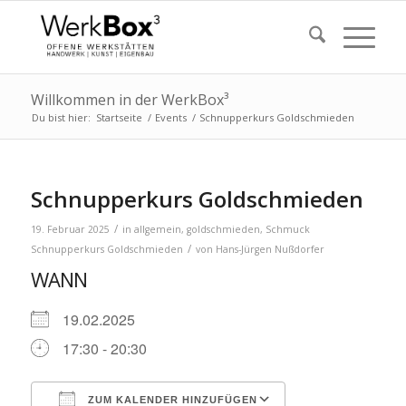
Willkommen in der WerkBox³
Du bist hier:
Startseite
/
Events
/
Schnupperkurs Goldschmieden
Schnupperkurs Goldschmieden
/
19. Februar 2025
in
allgemein
,
goldschmieden
,
Schmuck
/
Schnupperkurs Goldschmieden
von
Hans-Jürgen Nußdorfer
WANN
19.02.2025
17:30 - 20:30
ZUM KALENDER HINZUFÜGEN