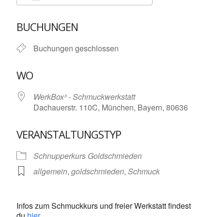
ICS herunterladen
Google Kalende
BUCHUNGEN
Buchungen geschlossen
WO
WerkBox³ - Schmuckwerkstatt
Dachauerstr. 110C, München, Bayern, 80636
VERANSTALTUNGSTYP
Schnupperkurs Goldschmieden
allgemein
,
goldschmieden
,
Schmuck
Infos zum Schmuckkurs und freier Werkstatt findest
du
hier
.