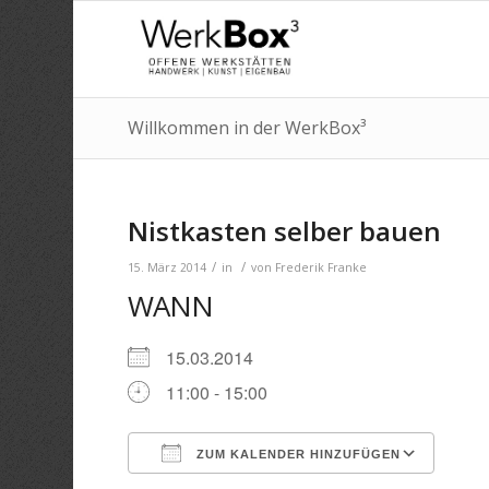
Willkommen in der WerkBox³
Nistkasten selber bauen
/
/
15. März 2014
in
von
Frederik Franke
WANN
15.03.2014
11:00 - 15:00
ZUM KALENDER HINZUFÜGEN