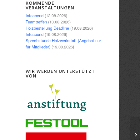
Office 365
Outlook Live
KOMMENDE
VERANSTALTUNGEN
Infoabend
(12.08.2026)
Teamtreffen
(13.08.2026)
Holzbestellung Deadline
(19.08.2026)
Infoabend
(19.08.2026)
Sprechstunde Holzwerkstatt (Angebot nur
für Mitglieder)
(19.08.2026)
WIR WERDEN UNTERSTÜTZT
VON
Gr