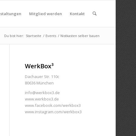
nstaltungen
Mitglied werden
Kontakt
Du bist hier:
Startseite
/
Events
/
Nistkasten selber bauen
WerkBox³
Dachauer Str. 110c
80636 München
info@werkbox3.de
www.werkbox3.de
www.facebook.com/werkbox3
www.instagram.com/werkbox3