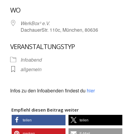
ICS herunterladen
Google Kalende
WO
WerkBox³ e.V.
DachauerStr. 110c, München, 80636
VERANSTALTUNGSTYP
Infoabend
allgemein
Infos zu den Infoabenden findest du
hier
Empfiehl diesen Beitrag weiter
teilen
teilen
merken
E-Mail