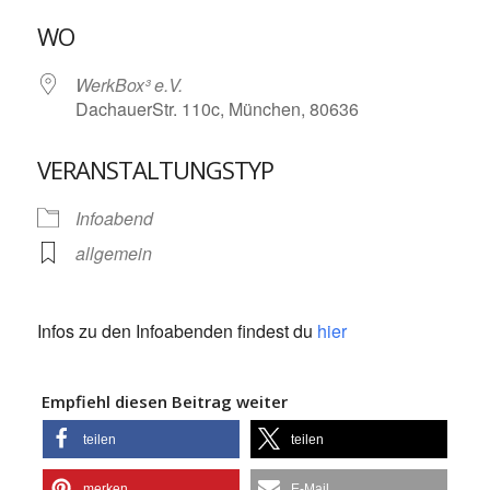
ICS herunterladen
Google Kalende
WO
WerkBox³ e.V.
DachauerStr. 110c, München, 80636
VERANSTALTUNGSTYP
Infoabend
allgemein
Infos zu den Infoabenden findest du
hier
Empfiehl diesen Beitrag weiter
teilen
teilen
merken
E-Mail