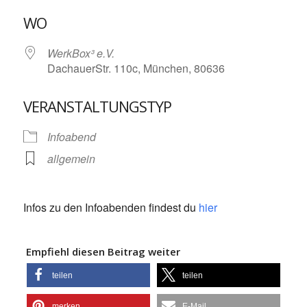
ICS herunterladen
Google Kalende
WO
WerkBox³ e.V.
DachauerStr. 110c, München, 80636
VERANSTALTUNGSTYP
Infoabend
allgemein
Infos zu den Infoabenden findest du
hier
Empfiehl diesen Beitrag weiter
teilen
teilen
merken
E-Mail