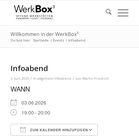
Willkommen in der WerkBox³
Du bist hier:
Startseite
/
Events
/
Infoabend
Infoabend
/
/
3. Juni 2026
in
allgemein
Infoabend
von
Martin Friedrich
WANN
03.06.2026
19:00 - 20:00
ZUM KALENDER HINZUFÜGEN