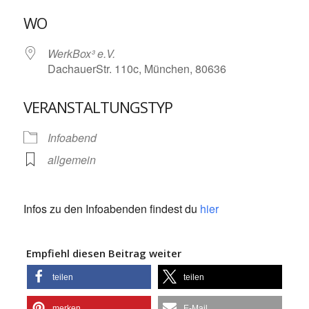
ICS herunterladen
Google Kalende
WO
WerkBox³ e.V.
DachauerStr. 110c, München, 80636
VERANSTALTUNGSTYP
Infoabend
allgemein
Infos zu den Infoabenden findest du
hier
Empfiehl diesen Beitrag weiter
teilen
teilen
merken
E-Mail