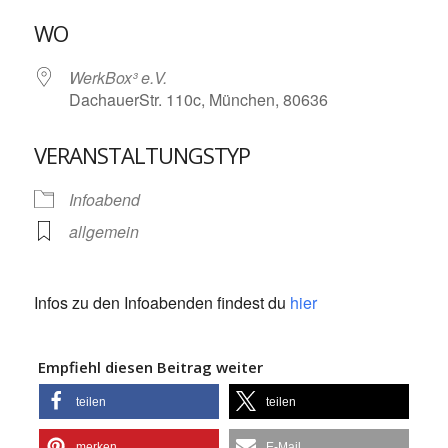
ICS herunterladen
Google Kalende
WO
WerkBox³ e.V.
DachauerStr. 110c, München, 80636
VERANSTALTUNGSTYP
Infoabend
allgemein
Infos zu den Infoabenden findest du
hier
Empfiehl diesen Beitrag weiter
teilen
teilen
merken
E-Mail