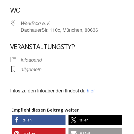
ICS herunterladen
Google Kalende
WO
WerkBox³ e.V.
DachauerStr. 110c, München, 80636
VERANSTALTUNGSTYP
Infoabend
allgemein
Infos zu den Infoabenden findest du
hier
Empfiehl diesen Beitrag weiter
teilen
teilen
merken
E-Mail