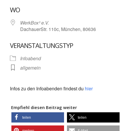
ICS herunterladen
Google Kalende
WO
WerkBox³ e.V.
DachauerStr. 110c, München, 80636
VERANSTALTUNGSTYP
Infoabend
allgemein
Infos zu den Infoabenden findest du
hier
Empfiehl diesen Beitrag weiter
teilen
teilen
merken
E-Mail