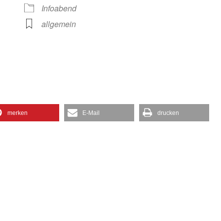
gle Kalender
iCalendar
Infoabend
allgemein
merken
E-Mail
drucken