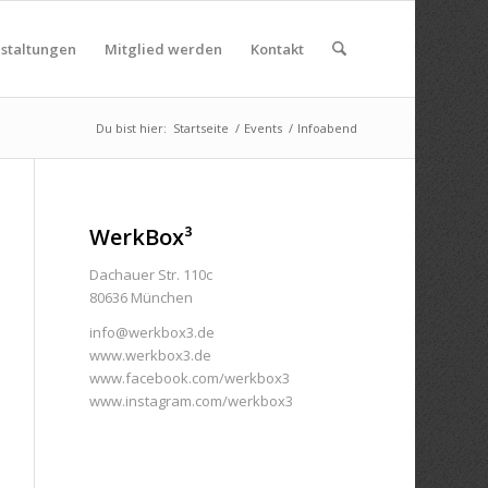
nstaltungen
Mitglied werden
Kontakt
Du bist hier:
Startseite
/
Events
/
Infoabend
WerkBox³
Dachauer Str. 110c
80636 München
info@werkbox3.de
www.werkbox3.de
www.facebook.com/werkbox3
www.instagram.com/werkbox3