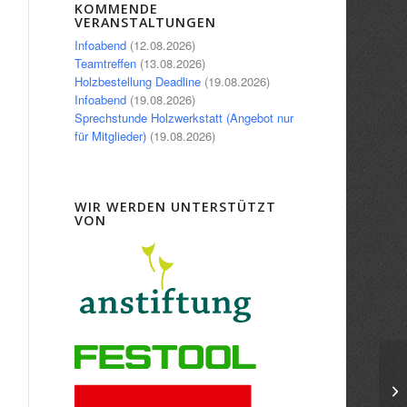
Office 365
Outlook Live
KOMMENDE
VERANSTALTUNGEN
Infoabend
(12.08.2026)
Teamtreffen
(13.08.2026)
Holzbestellung Deadline
(19.08.2026)
Infoabend
(19.08.2026)
Sprechstunde Holzwerkstatt (Angebot nur
für Mitglieder)
(19.08.2026)
WIR WERDEN UNTERSTÜTZT
VON
In