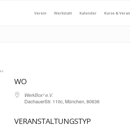
Verein
Werkstatt
Kalender
Kurse & Vera
nke
WO
WerkBox³ e.V.
DachauerStr. 110c, München, 80636
VERANSTALTUNGSTYP