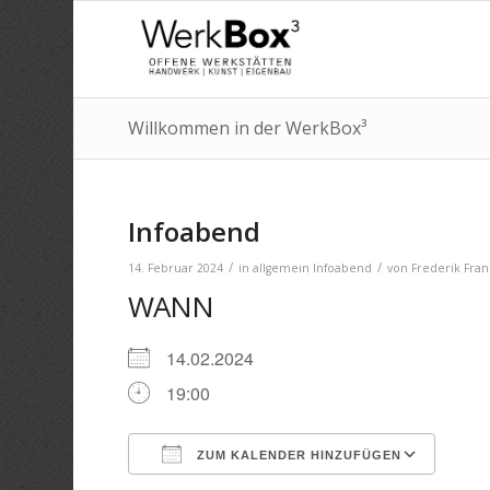
Willkommen in der WerkBox³
Infoabend
/
/
14. Februar 2024
in
allgemein
Infoabend
von
Frederik Fra
WANN
14.02.2024
19:00
ZUM KALENDER HINZUFÜGEN