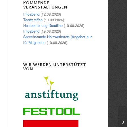
Office 365
Outlook Live
KOMMENDE
VERANSTALTUNGEN
Infoabend
(12.08.2026)
Teamtreffen
(13.08.2026)
Holzbestellung Deadline
(19.08.2026)
Infoabend
(19.08.2026)
Sprechstunde Holzwerkstatt (Angebot nur
für Mitglieder)
(19.08.2026)
WIR WERDEN UNTERSTÜTZT
VON
In