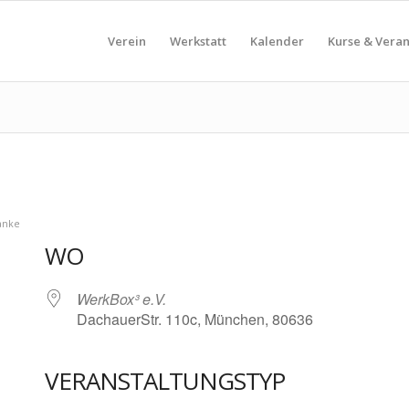
Verein
Werkstatt
Kalender
Kurse & Vera
anke
WO
WerkBox³ e.V.
DachauerStr. 110c, München, 80636
VERANSTALTUNGSTYP