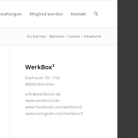
nstaltungen
Mitglied werden
Kontakt
Du bist hier:
Startseite
/
Events
/
Infoabend
WerkBox³
Dachauer Str. 110c
80636 München
info@werkbox3.de
www.werkbox3.de
www.facebook.com/werkbox3
www.instagram.com/werkbox3