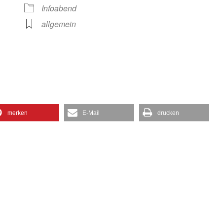
gle Kalender
iCalendar
Infoabend
allgemein
merken
E-Mail
drucken