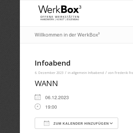
Willkommen in der WerkBox³
Infoabend
/
/
6. Dezember 2023
in
allgemein
Infoabend
von
Frederik Fr
WANN
06.12.2023
19:00
ZUM KALENDER HINZUFÜGEN