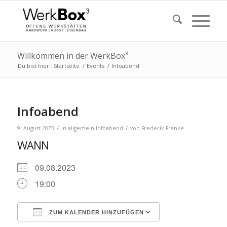
Willkommen in der WerkBox³
Du bist hier:
Startseite
/
Events
/
Infoabend
Infoabend
/
/
9. August 2023
in
allgemein
Infoabend
von
Frederik Franke
WANN
09.08.2023
19:00
ZUM KALENDER HINZUFÜGEN