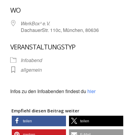
ICS herunterladen
Google Kalende
WO
WerkBox³ e.V.
DachauerStr. 110c, München, 80636
VERANSTALTUNGSTYP
Infoabend
allgemein
Infos zu den Infoabenden findest du
hier
Empfiehl diesen Beitrag weiter
teilen
teilen
merken
E-Mail