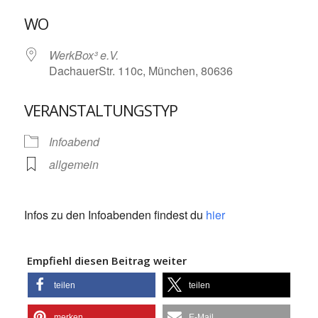
ICS herunterladen
Google Kalende
WO
WerkBox³ e.V.
DachauerStr. 110c, München, 80636
VERANSTALTUNGSTYP
Infoabend
allgemein
Infos zu den Infoabenden findest du
hier
Empfiehl diesen Beitrag weiter
teilen
teilen
merken
E-Mail