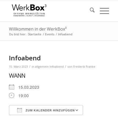
Willkommen in der WerkBox³
Du bist hier:
Startseite
/
Events
/
Infoabend
Infoabend
/
/
15. März 2023
in
allgemein
Infoabend
von
Frederik Franke
WANN
15.03.2023
19:00
ZUM KALENDER HINZUFÜGEN