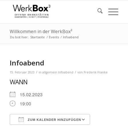
Willkommen in der WerkBox³
Du bist hier:
Startseite
/
Events
/
Infoabend
Infoabend
/
/
15. Februar 2023
in
allgemein
Infoabend
von
Frederik Franke
WANN
15.02.2023
19:00
ZUM KALENDER HINZUFÜGEN