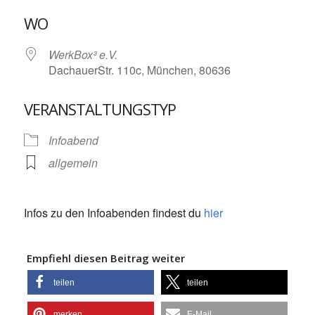
ICS herunterladen
Google Kalende
WO
WerkBox³ e.V.
DachauerStr. 110c, München, 80636
VERANSTALTUNGSTYP
Infoabend
allgemein
Infos zu den Infoabenden findest du
hier
Empfiehl diesen Beitrag weiter
teilen
teilen
merken
E-Mail