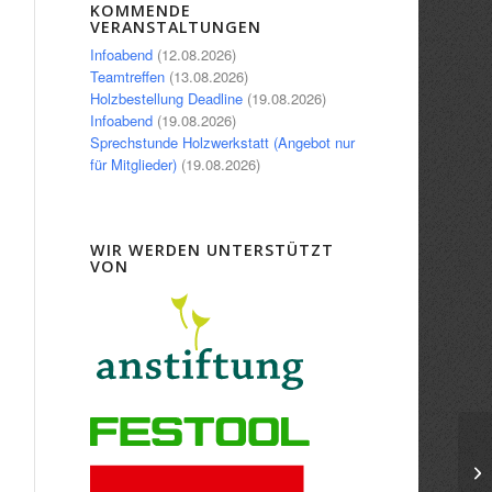
Office 365
Outlook Live
KOMMENDE
VERANSTALTUNGEN
Infoabend
(12.08.2026)
Teamtreffen
(13.08.2026)
Holzbestellung Deadline
(19.08.2026)
Infoabend
(19.08.2026)
Sprechstunde Holzwerkstatt (Angebot nur
für Mitglieder)
(19.08.2026)
WIR WERDEN UNTERSTÜTZT
VON
In