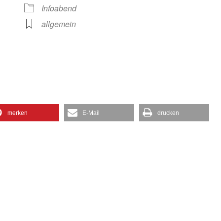
gle Kalender
iCalendar
Infoabend
allgemein
merken
E-Mail
drucken