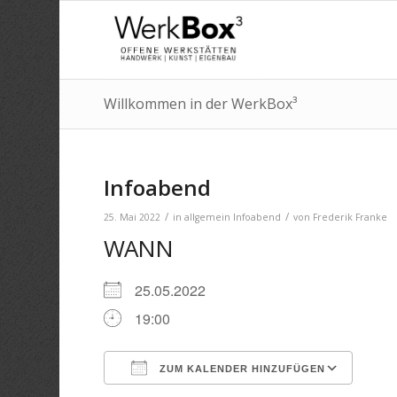
Willkommen in der WerkBox³
Infoabend
/
/
25. Mai 2022
in
allgemein
Infoabend
von
Frederik Franke
WANN
25.05.2022
19:00
ZUM KALENDER HINZUFÜGEN