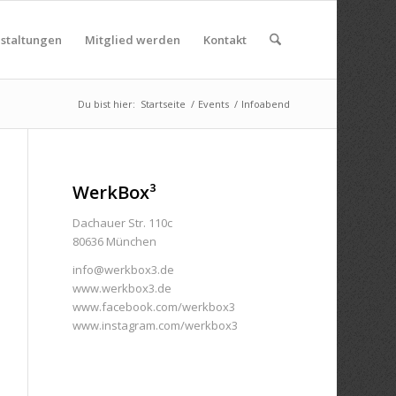
nstaltungen
Mitglied werden
Kontakt
Du bist hier:
Startseite
/
Events
/
Infoabend
WerkBox³
Dachauer Str. 110c
80636 München
info@werkbox3.de
www.werkbox3.de
www.facebook.com/werkbox3
www.instagram.com/werkbox3