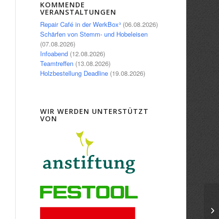
Office 365
Outlook Live
KOMMENDE
VERANSTALTUNGEN
Repair Café in der WerkBox³
(06.08.2026)
Schärfen von Stemm- und Hobeleisen
(07.08.2026)
Infoabend
(12.08.2026)
Teamtreffen
(13.08.2026)
Holzbestellung Deadline
(19.08.2026)
WIR WERDEN UNTERSTÜTZT
VON
In