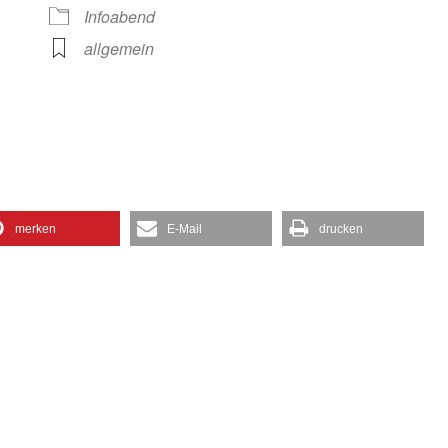
gle Kalender
iCalendar
Infoabend
allgemein
merken
E-Mail
drucken