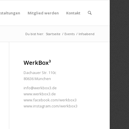
nstaltungen
Mitglied werden
Kontakt
Du bist hier:
Startseite
/
Events
/
Infoabend
WerkBox³
Dachauer Str. 110c
80636 München
info@werkbox3.de
www.werkbox3.de
www.facebook.com/werkbox3
www.instagram.com/werkbox3