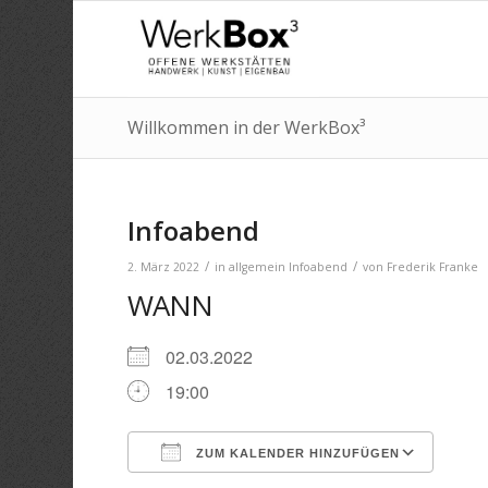
Willkommen in der WerkBox³
Infoabend
/
/
2. März 2022
in
allgemein
Infoabend
von
Frederik Franke
WANN
02.03.2022
19:00
ZUM KALENDER HINZUFÜGEN