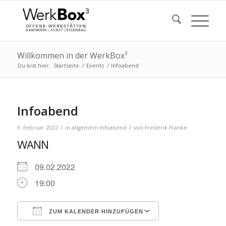
Willkommen in der WerkBox³
Du bist hier:
Startseite
/
Events
/
Infoabend
Infoabend
/
/
9. Februar 2022
in
allgemein
Infoabend
von
Frederik Franke
WANN
09.02.2022
19:00
ZUM KALENDER HINZUFÜGEN