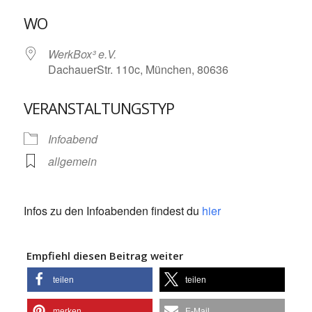
ICS herunterladen
Google Kalende
WO
WerkBox³ e.V.
DachauerStr. 110c, München, 80636
VERANSTALTUNGSTYP
Infoabend
allgemein
Infos zu den Infoabenden findest du
hier
Empfiehl diesen Beitrag weiter
teilen
teilen
merken
E-Mail