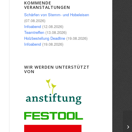
Office 365
Outlook Live
KOMMENDE
VERANSTALTUNGEN
Schärfen von Stemm- und Hobeleisen
(07.08.2026)
Infoabend
(12.08.2026)
Teamtreffen
(13.08.2026)
Holzbestellung Deadline
(19.08.2026)
Infoabend
(19.08.2026)
WIR WERDEN UNTERSTÜTZT
VON
Ho