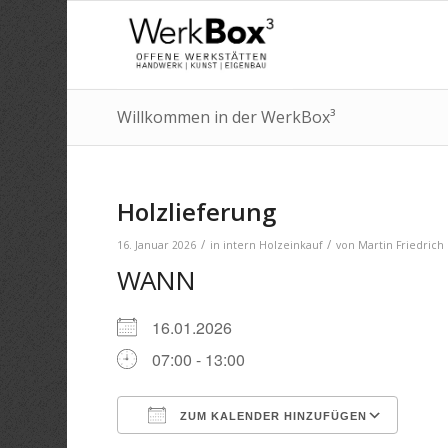
Willkommen in der WerkBox³
Holzlieferung
/
/
16. Januar 2026
in
intern
Holzeinkauf
von
Martin Friedrich
WANN
16.01.2026
07:00 - 13:00
ZUM KALENDER HINZUFÜGEN