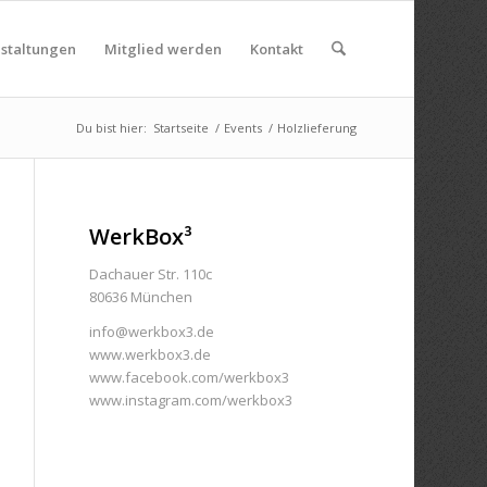
nstaltungen
Mitglied werden
Kontakt
Du bist hier:
Startseite
/
Events
/
Holzlieferung
WerkBox³
Dachauer Str. 110c
80636 München
info@werkbox3.de
www.werkbox3.de
www.facebook.com/werkbox3
www.instagram.com/werkbox3