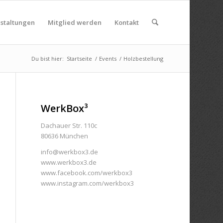
nstaltungen
Mitglied werden
Kontakt
Du bist hier:
Startseite
/
Events
/
Holzbestellung
WerkBox³
Dachauer Str. 110c
80636 München
info@werkbox3.de
www.werkbox3.de
www.facebook.com/werkbox3
www.instagram.com/werkbox3