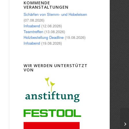
Office 365
Outlook Live
KOMMENDE
VERANSTALTUNGEN
Schärfen von Stemm- und Hobeleisen
(07.08.2026)
Infoabend
(12.08.2026)
Teamtreffen
(13.08.2026)
Holzbestellung Deadline
(19.08.2026)
Infoabend
(19.08.2026)
WIR WERDEN UNTERSTÜTZT
VON
Ho