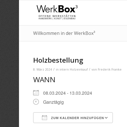
Willkommen in der WerkBox³
Holzbestellung
/
/
8. März 2024
in
intern
Holzeinkauf
von
Frederik Franke
WANN
08.03.2024 - 13.03.2024
Ganztägig
ZUM KALENDER HINZUFÜGEN