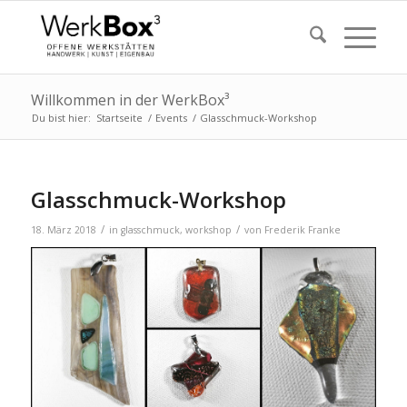
Willkommen in der WerkBox³
Du bist hier:
Startseite
/
Events
/
Glasschmuck-Workshop
Glasschmuck-Workshop
/
/
18. März 2018
in
glasschmuck
,
workshop
von
Frederik Franke