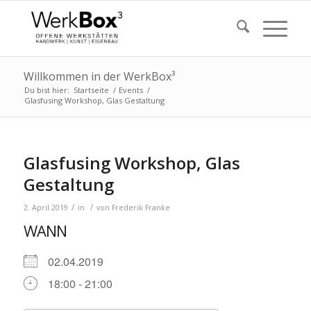
Willkommen in der WerkBox³
Du bist hier:
Startseite
/
Events
/
Glasfusing Workshop, Glas Gestaltung
Glasfusing Workshop, Glas
Gestaltung
/
/
2. April 2019
in
von
Frederik Franke
WANN
02.04.2019
18:00 - 21:00