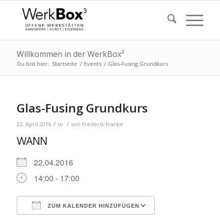
Willkommen in der WerkBox³
Du bist hier:
Startseite
/
Events
/
Glas-Fusing Grundkurs
Glas-Fusing Grundkurs
/
/
22. April 2016
in
von
Frederik Franke
WANN
22.04.2016
14:00 - 17:00
ZUM KALENDER HINZUFÜGEN