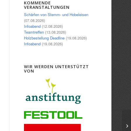
Office 365
Outlook Live
KOMMENDE
VERANSTALTUNGEN
Schärfen von Stemm- und Hobeleisen
(07.08.2026)
Infoabend
(12.08.2026)
Teamtreffen
(13.08.2026)
Holzbestellung Deadline
(19.08.2026)
Infoabend
(19.08.2026)
WIR WERDEN UNTERSTÜTZT
VON
Dr
To