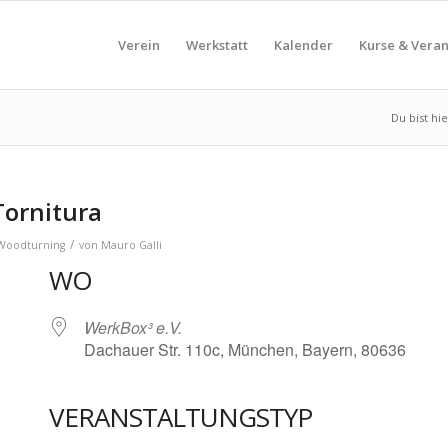
Verein
Werkstatt
Kalender
Kurse & Vera
Du bist hie
Tornitura
/
-Woodturning
von
Mauro Galli
WO
WerkBox³ e.V.
Dachauer Str. 110c, München, Bayern, 80636
VERANSTALTUNGSTYP