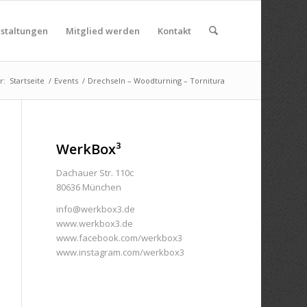
nstaltungen
Mitglied werden
Kontakt
r:
Startseite
/
Events
/
Drechseln – Woodturning – Tornitura
WerkBox³
Dachauer Str. 110c
80636 München
info@werkbox3.de
www.werkbox3.de
www.facebook.com/werkbox3
www.instagram.com/werkbox3