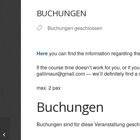
ICS herunterladen
Goo
BUCHUNGEN
Buchungen geschlossen
Here
you can find the information regarding th
If the course time doesn’t work for you, or if yo
gallimaur@gmail.com — we’ll definitely find a s
max. 2 pax
Buchungen
Buchungen sind für diese Veranstaltung gesch
Drechseln – Woodturning –
Tornitura