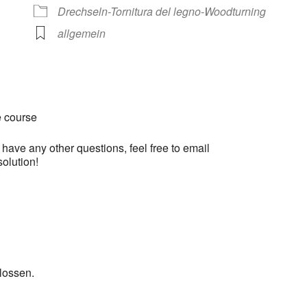
gle Kalender
iCalendar
Drechseln-Tornitura del legno-Woodturning
allgemein
e course
u have any other questions, feel free to email
olution!
lossen.