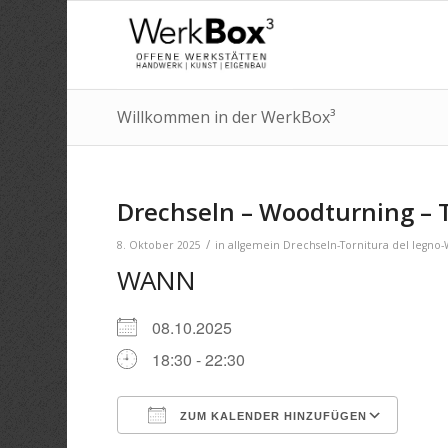
Willkommen in der WerkBox³
Drechseln – Woodturning – 
/
8. Oktober 2025
in
allgemein
Drechseln-Tornitura del legno
WANN
08.10.2025
18:30 - 22:30
ZUM KALENDER HINZUFÜGEN