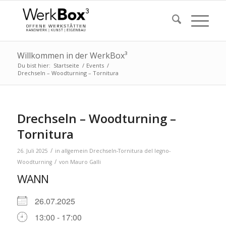
Willkommen in der WerkBox³
Du bist hier:
Startseite
/
Events
/
Drechseln – Woodturning – Tornitura
Drechseln – Woodturning –
Tornitura
/
26. Juli 2025
in
allgemein
Drechseln-Tornitura del legno-
/
Woodturning
von
Mauro Galli
WANN
26.07.2025
13:00 - 17:00