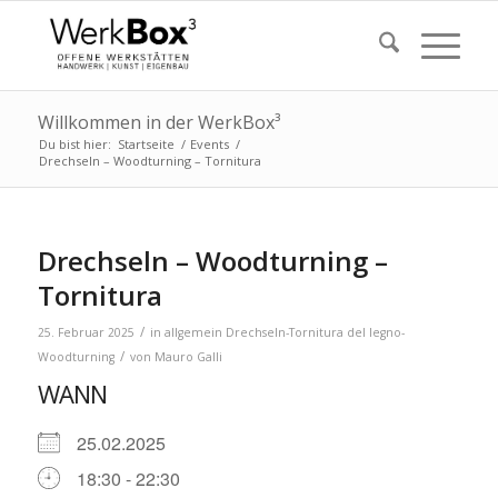
Willkommen in der WerkBox³
Du bist hier:
Startseite
/
Events
/
Drechseln – Woodturning – Tornitura
Drechseln – Woodturning –
Tornitura
/
25. Februar 2025
in
allgemein
Drechseln-Tornitura del legno-
/
Woodturning
von
Mauro Galli
WANN
25.02.2025
18:30 - 22:30