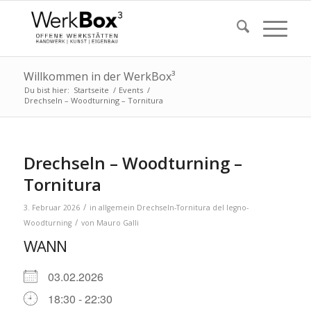
Willkommen in der WerkBox³
Du bist hier:
Startseite
/
Events
/
Drechseln – Woodturning – Tornitura
Drechseln – Woodturning –
Tornitura
/
3. Februar 2026
in
allgemein
Drechseln-Tornitura del legno-
/
Woodturning
von
Mauro Galli
WANN
03.02.2026
18:30 - 22:30