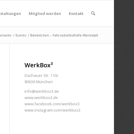
nstaltungen
Mitglied werden
Kontakt
artseite
/
Events
/
Bikekitchen – Fahrradselbsthilfe-Werkstatt
WerkBox³
Dachauer Str. 110c
80636 München
info@werkbox3.de
www.werkbox3.de
www.facebook.com/werkbox3
www.instagram.com/werkbox3