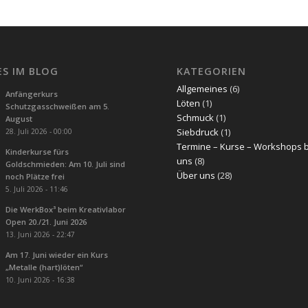
ES IM BLOG
KATEGORIEN
Allgemeines
(6)
Anfängerkurs
Löten
(1)
Schutzgasschweißen am 5.
Schmuck
(1)
August
Siebdruck
(1)
28. Juli 2026 - 00:00
Termine – Kurse – Workshops 
Kinderkurse fürs
uns
(8)
Goldschmieden: Am 10. Juli sind
Über uns
(28)
noch Plätze frei
5. Juli 2026 - 11:46
Die WerkBox³ beim Kreativlabor
Open 20./21. Juni 2026
13. Juni 2026 - 22:47
Am 17. Juni wieder ein Kurs
„Metalle (hart)löten“
10. Juni 2026 - 16:38