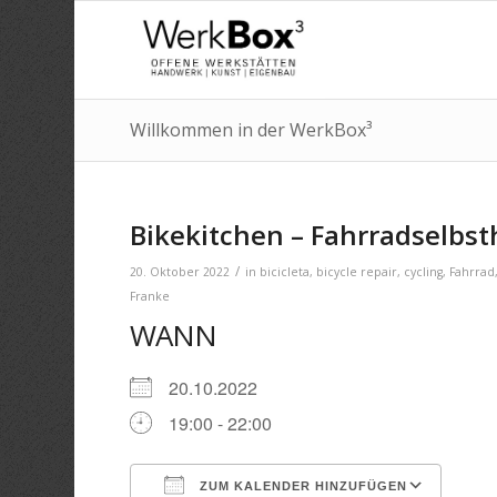
Willkommen in der WerkBox³
Bikekitchen – Fahrradselbst
/
20. Oktober 2022
in
bicicleta
,
bicycle repair
,
cycling
,
Fahrrad
Franke
WANN
20.10.2022
19:00 - 22:00
ZUM KALENDER HINZUFÜGEN