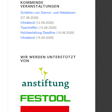
KOMMENDE
Office 365
Outlook Live
VERANSTALTUNGEN
Schärfen von Stemm- und Hobeleisen
(07.08.2026)
Infoabend
(12.08.2026)
Teamtreffen
(13.08.2026)
Holzbestellung Deadline
(19.08.2026)
Infoabend
(19.08.2026)
WIR WERDEN UNTERSTÜTZT
VON