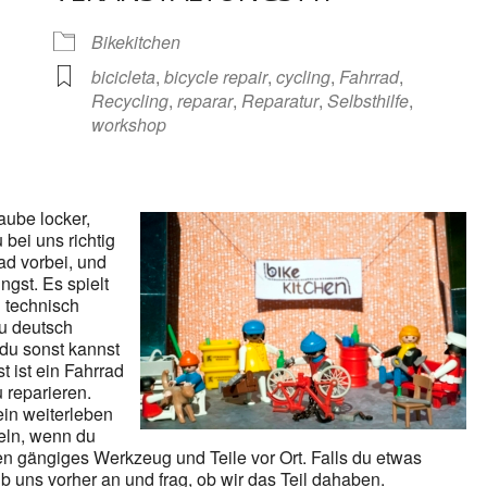
gle Kalender
iCalendar
Bikekitchen
bicicleta
,
bicycle repair
,
cycling
,
Fahrrad
,
Recycling
,
reparar
,
Reparatur
,
Selbsthilfe
,
workshop
aube locker,
bei uns richtig
ad vorbei, und
ngst. Es spielt
u technisch
 du deutsch
du sonst kannst
t ist ein Fahrrad
 reparieren.
ein weiterleben
heln, wenn du
en gängiges Werkzeug und Teile vor Ort. Falls du etwas
ib uns vorher an und frag, ob wir das Teil dahaben.