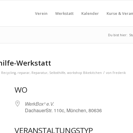
Verein
Werkstatt
Kalender
Kurse & Vera
Du bist hier:
St
hilfe-Werkstatt
/
,
Recycling
,
reparar
,
Reparatur
,
Selbsthilfe
,
workshop
Bikekitchen
von
Frederik
WO
WerkBox³ e.V.
DachauerStr. 110c, München, 80636
VERANSTALTUNGSTYP