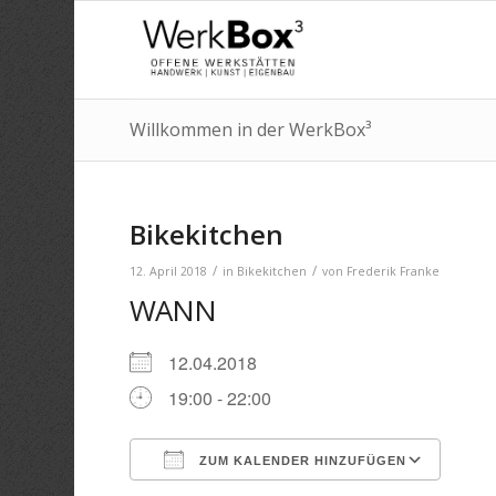
Willkommen in der WerkBox³
Bikekitchen
/
/
12. April 2018
in
Bikekitchen
von
Frederik Franke
WANN
12.04.2018
19:00 - 22:00
ZUM KALENDER HINZUFÜGEN