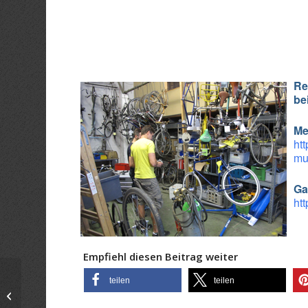
ICS herunterladen
Goo
Re
be
Me
ht
mu
Ga
ht
Empfiehl diesen Beitrag weiter
teilen
teilen
Bikekitchen