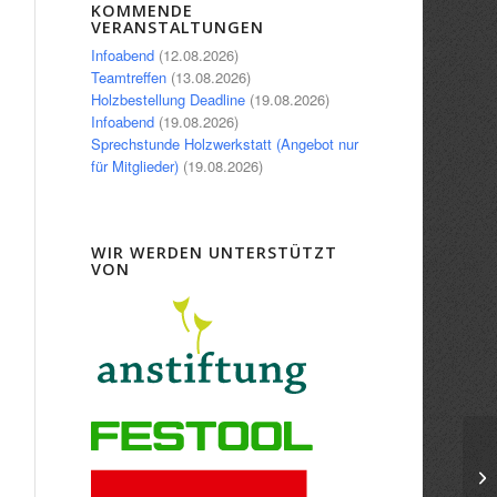
Office 365
Outlook Live
KOMMENDE
VERANSTALTUNGEN
Infoabend
(12.08.2026)
Teamtreffen
(13.08.2026)
Holzbestellung Deadline
(19.08.2026)
Infoabend
(19.08.2026)
Sprechstunde Holzwerkstatt (Angebot nur
für Mitglieder)
(19.08.2026)
WIR WERDEN UNTERSTÜTZT
VON
Bi