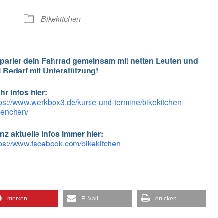
gle Kalender
iCalendar
Bikekitchen
parier dein Fahrrad gemeinsam mit netten Leuten und
i Bedarf mit Unterstützung!
hr Infos hier:
tps://www.werkbox3.de/kurse-und-termine/
bikekitchen-
enchen
/
nz aktuelle Infos immer hier:
tps://www.facebook.com/bikekitchen
merken
E-Mail
drucken