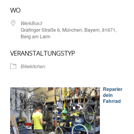
ICS herunterladen
Google Kalende
WO
WerkBox3
Grafinger Straße 6, München, Bayern, 81671,
Berg am Laim
VERANSTALTUNGSTYP
Bikekitchen
Reparier
dein
Fahrrad