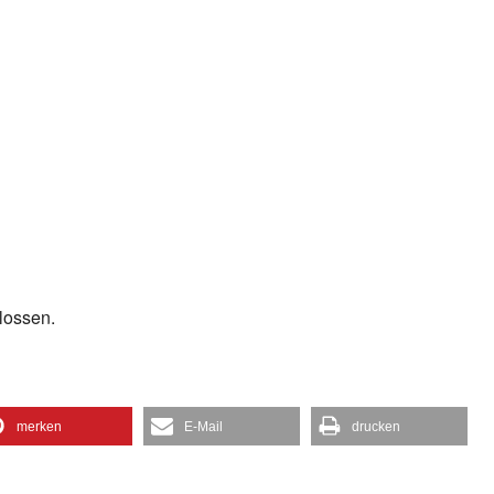
gle Kalender
iCalendar
lossen.
merken
E-Mail
drucken