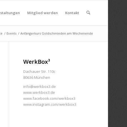
nstaltungen
Mitglied werden
Kontakt
te
/
Events
/
Anfängerkurs Goldschmieden am Wochenende
WerkBox³
Dachauer Str. 110c
80636 München
info@werkbox3.de
www.werkbox3.de
www.facebook.com/werkbox3
www.instagram.com/werkbox3