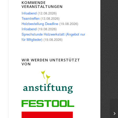
Office 365
Outlook Live
KOMMENDE
VERANSTALTUNGEN
Infoabend
(12.08.2026)
Teamtreffen
(13.08.2026)
Holzbestellung Deadline
(19.08.2026)
Infoabend
(19.08.2026)
Sprechstunde Holzwerkstatt (Angebot nur
für Mitglieder)
(19.08.2026)
WIR WERDEN UNTERSTÜTZT
VON
Ki
Sc