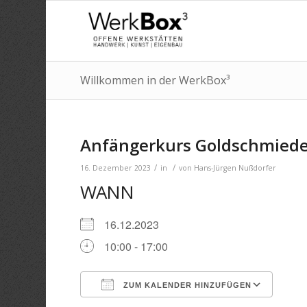
Willkommen in der WerkBox³
Anfängerkurs Goldschmie
/
/
16. Dezember 2023
in
von
Hans-Jürgen Nußdorfer
WANN
16.12.2023
10:00 - 17:00
ZUM KALENDER HINZUFÜGEN