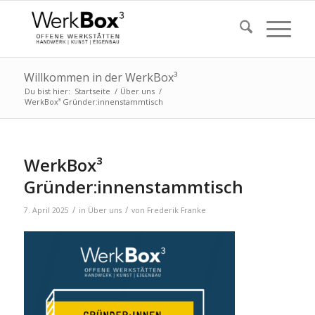
Willkommen in der WerkBox³
Du bist hier:
Startseite
/
Über uns
/
WerkBox³ Gründer:innenstammtisch
WerkBox³
Gründer:innenstammtisch
/
/
7. April 2025
in
Über uns
von
Frederik Franke